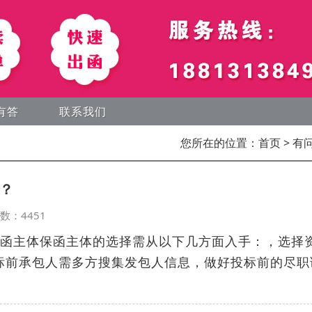
有答
联系我们
您所在的位置：
首页
> 有
？
览次数：4451
保函主体保函主体的选择需从以下几方面入手：，选择
标前承包人需多方搜集发包人信息，做好投标前的尽职