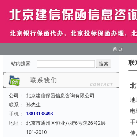
首页
联
站内搜索：
北
公司：
北京建信保函信息咨询有限公司
地
联系：
孙先生
电
手机：
18813138493
手
地址：
北京市通州区恒业八街6号院26号2层
101-2010
传