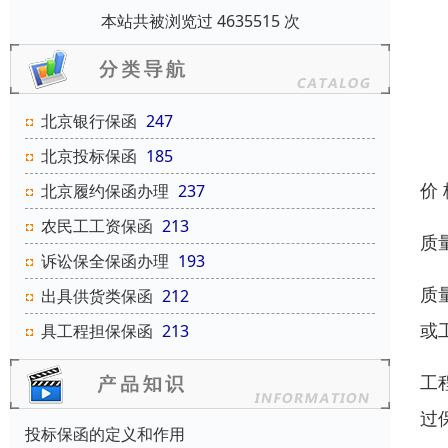
本站共被浏览过 4635515 次
北京银行保函
247
北京投标保函
185
价
北京履约保函办理
237
农民工工资保函
213
质
诉讼保全保函办理
193
质
出具供货类保函
212
或
具工程担保保函
213
工
过
投标保函的定义和作用