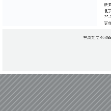
般
北
25-
更
被浏览过 463