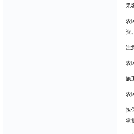
果
农
资
注
农
施
农
担
承