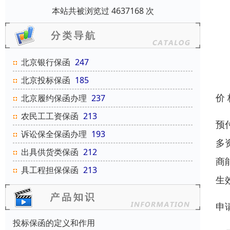
本站共被浏览过 4637168 次
北京银行保函
247
北京投标保函
185
价
北京履约保函办理
237
农民工工资保函
213
预
诉讼保全保函办理
193
多
出具供货类保函
212
商
具工程担保保函
213
生
申
投标保函的定义和作用