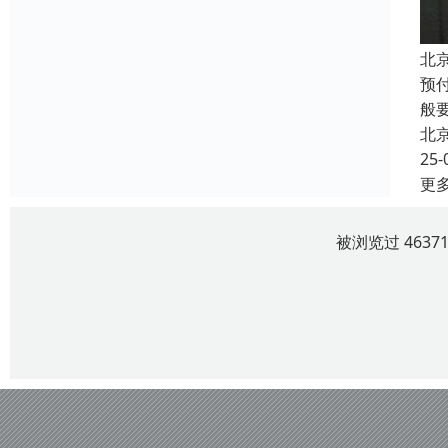
北
预
般
北
25-
更
被浏览过 463