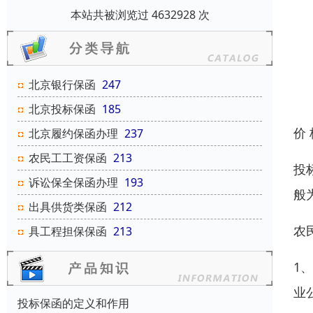
本站共被浏览过 4632928 次
北京银行保函
247
北京投标保函
185
价
北京履约保函办理
237
农民工工资保函
213
投
诉讼保全保函办理
193
般
出具供货类保函
212
农
具工程担保保函
213
1
业
投标保函的定义和作用