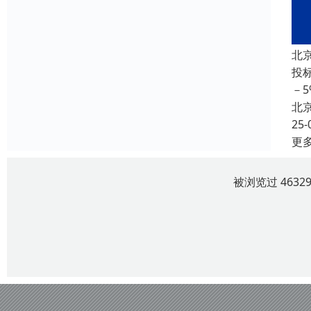
北
投
－
北
25-
更
被浏览过 463