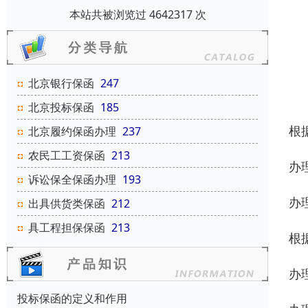
本站共被浏览过 4642317 次
北京银行保函
247
北京投标保函
185
根
北京履约保函办理
237
农民工工资保函
213
办
诉讼保全保函办理
193
办
出具供货类保函
212
具工程担保保函
213
根
办
投标保函的定义和作用