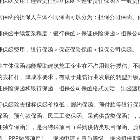
理保函费用：连带责任独立保函＞连带责任保函＞一般责
据保函的担保人主体不同保函可以分为：担保公司保函、
理保函手续复杂程度：银行保函＞保证保险保函＞担保公
理保函费用：银行保函＞保证保险保函＞担保公司保函。
种主体保函都能帮助建筑施工企业在不占用银行授信、不
的去杠杆、降成本要求，有助于建筑行业发展的转型升级
证保险保函和银行保函，担保公司保函格式灵活，出函速
行保函除去投标保函价格低，履约保函、预付款等银行保
保函、预付款保函、民工工资保函、采购供货类保函），
任独立保函），是否特殊项目（采购供货类项目保函、质
函、PPP融资项目）、保函申请人资质等级、保函担保