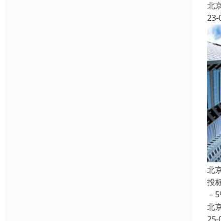
北
23-
北
投
－
北
25-