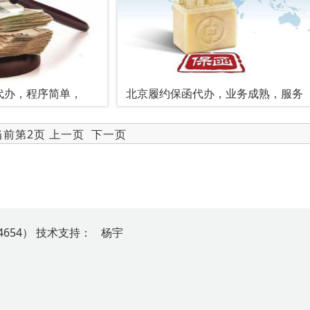
代办，程序简单，
北京履约保函代办，业务成熟，服务
 当前第2页
上一页
下一页
654）
技
术
支
持
：
杨宇